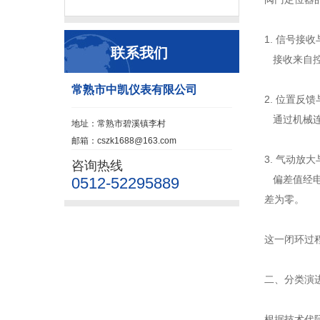
1. 信号接
联系我们
接收来自控制系
常熟市中凯仪表有限公司
2. 位置反
通过机械连
地址：常熟市碧溪镇李村
邮箱：cszk1688@163.com
3. 气动放
咨询热线
偏差值经电
0512-52295889
差为零。
这一闭环过
二、分类演
根据技术代