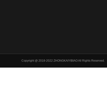
Copyright @ 2018-2022 ZHONGKAIYIBIAO All Rights