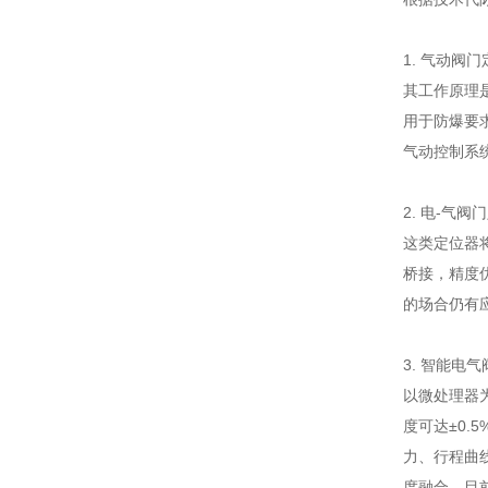
1. 气动阀
其工作原理
用于防爆要
气动控制系
2. 电-气
这类定位器
桥接，精度
的场合仍有
3. 智能电
以微处理器
度可达±0
力、行程曲线等
度融合。目