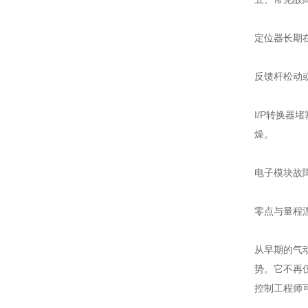
定位器长期
反馈杆松动
I/P转换
燥。
电子模块故
零点与量程
从早期的气
势。它不再
控制工程师