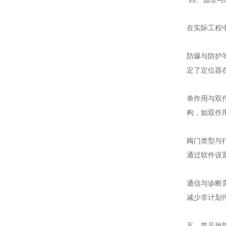
在实际工程
防爆与防护
定了定位器
单作用与双
构，如双作
阀门类型与
通过软件设
通信与诊断
减少非计划
五、常见故