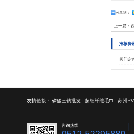
分享到：
上一篇：
西
推荐资
阀门定
友情链接：
磷酸三钠批发
超细纤维毛巾
苏州PV
咨询热线:
0512-52295889