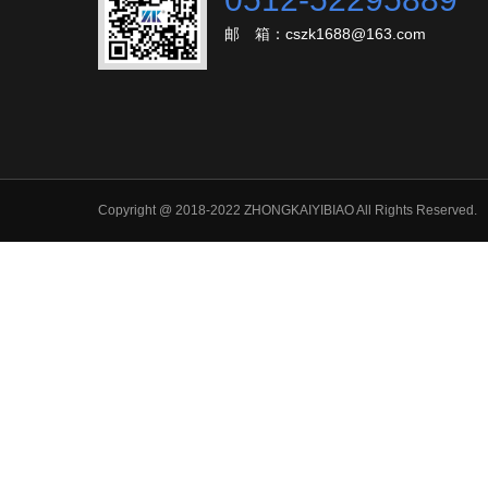
邮 箱：cszk1688@163.com
Copyright @ 2018-2022 ZHONGKAIYIBIAO All Rights