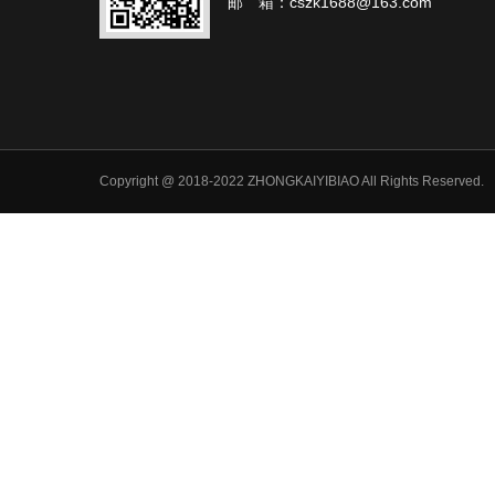
邮 箱：cszk1688@163.com
Copyright @ 2018-2022 ZHONGKAIYIBIAO All Rights