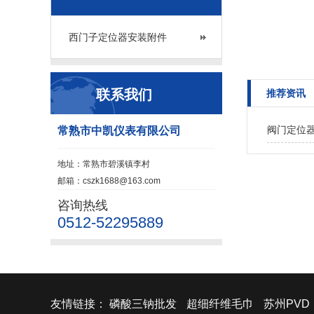
西门子定位器安装附件
联系我们
推荐资讯
阀门定位
常熟市中凯仪表有限公司
地址：常熟市碧溪镇李村
邮箱：cszk1688@163.com
咨询热线
0512-52295889
友情链接：
磷酸三钠批发
超细纤维毛巾
苏州PVD