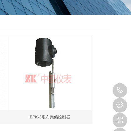
0
5
BPK-3毛布跑偏控制器