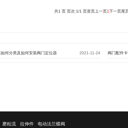
共1 页 页次:1/1 页
首页
上一页
1
下一页
尾
器如何分类及如何安装阀门定位器
2021-11-24
阀门配件卡
磨粒流
拉伸件
电动法兰蝶阀