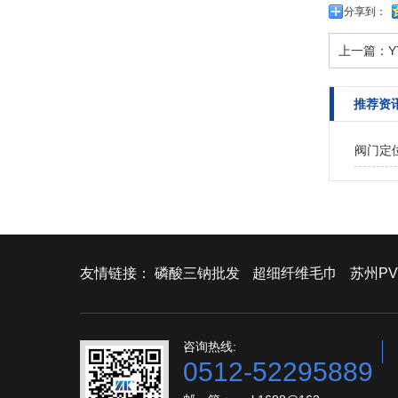
分享到：
上一篇：
Y
推荐资
阀门定
友情链接：
磷酸三钠批发
超细纤维毛巾
苏州PV
咨询热线:
0512-52295889