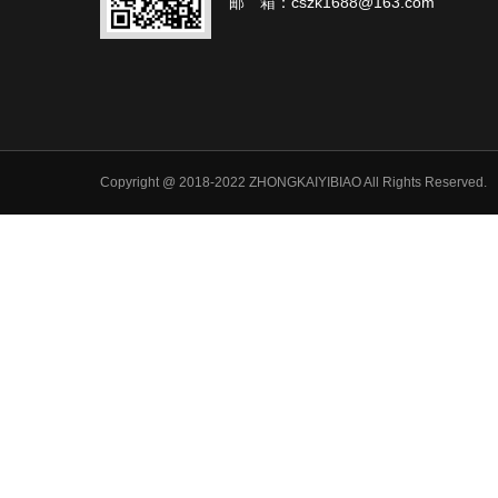
邮 箱：cszk1688@163.com
Copyright @ 2018-2022 ZHONGKAIYIBIAO All Rights